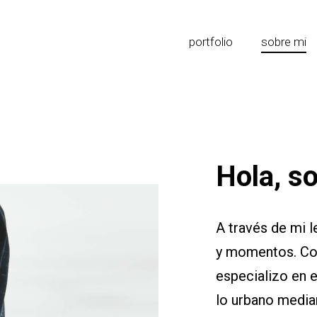
portfolio
sobre mi
Hola, s
A través de mi l
y momentos. Con 
especializo en e
lo urbano median