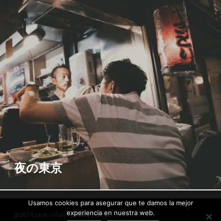
夜の東京
Usamos cookies para asegurar que te damos la mejor
experiencia en nuestra web.
@2024 paolo villani -
privacy policy