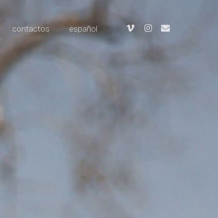
Menu
vimeo
instagram
email
contactos
español